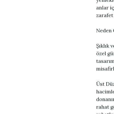
anlar i
zarafet
Neden Ö
Şıklık 
özel gü
tasarım
misafirl
Üst Düz
hacimle
donanım
rahat g