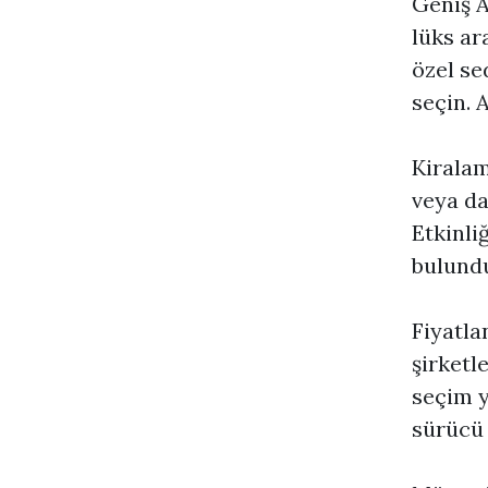
Geniş A
lüks ar
özel se
seçin. A
Kiralam
veya da
Etkinli
bulund
Fiyatla
şirketl
seçim y
sürücü 