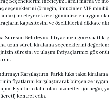
raç Seçeneklerini İnceleyin: Farklı marka ve m
aç seçeneklerini (örneğin, limuzinler, VIP minibü
danlar) inceleyerek özel gününüze en uygun ola
raçların kapasitesini ve özelliklerini dikkate alı
a Süresini Belirleyin: İhtiyacınıza göre saatlik, 
ha uzun süreli kiralama seçeneklerini değerlend
ğinizin süresini ve ulaşım ihtiyaçlarınızı göz ön
urun.
ndırmayı Karşılaştırın: Farklı lüks taksi kiralama
erinin fiyatlarını karşılaştırarak bütçenize uygun
apın. Fiyatlara dahil olan hizmetleri (örneğin, ya
ücreti) kontrol edin.