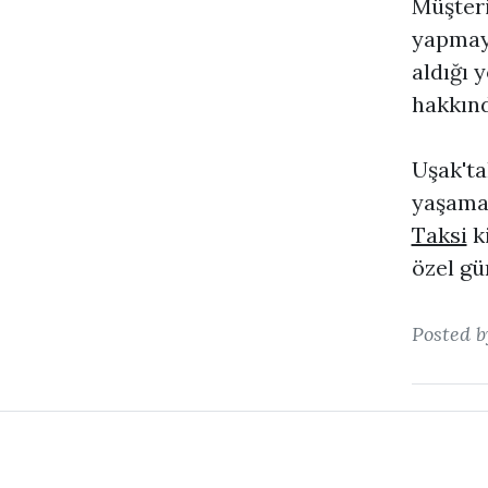
Müşteri
yapmay
aldığı 
hakkınd
Uşak'ta
yaşamak
Taksi
ki
özel gün
Posted 