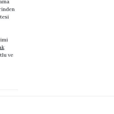
lama
rinden
tesi
yimi
ak
tlu ve