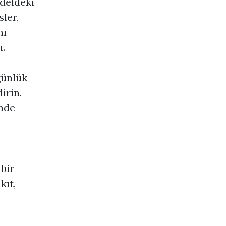
odeldeki
sler,
nı
n.
günlük
irin.
ünde
 bir
kıt,