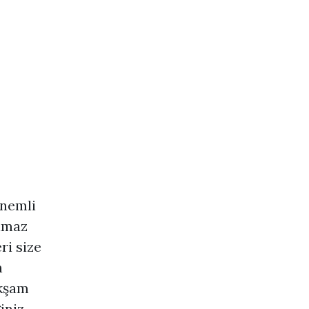
önemli
ulmaz
ri size
n
akşam
iniz