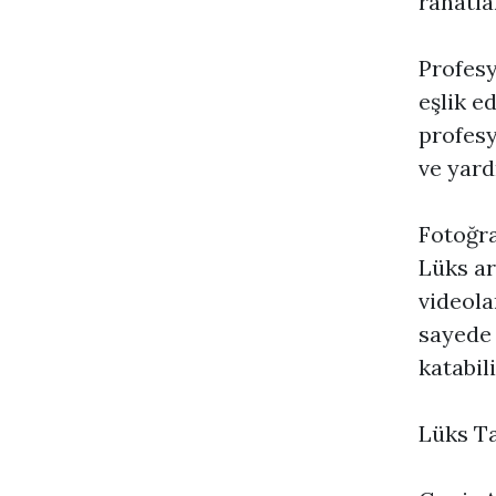
rahatla
Profesy
eşlik e
profesy
ve yard
Fotoğra
Lüks ar
videolar
sayede 
katabili
Lüks Ta