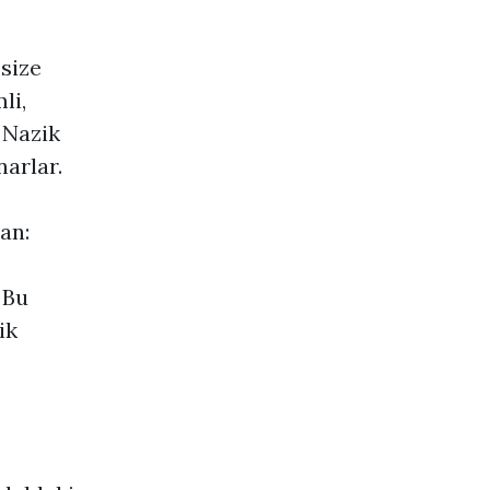
size
li,
 Nazik
narlar.
an:
 Bu
ik