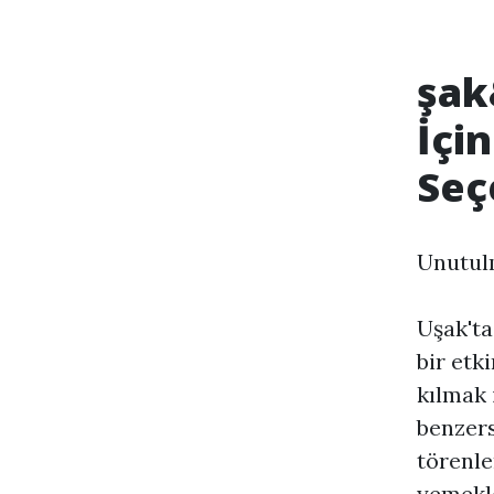
şak
İçi
Seç
Unutul
Uşak'ta
bir etk
kılmak 
benzers
törenle
yemekle